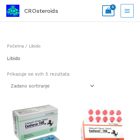
Skip
CROsteroids
to
content
Početna
/ Libido
Libido
Prikazuje se svih 5 rezultata