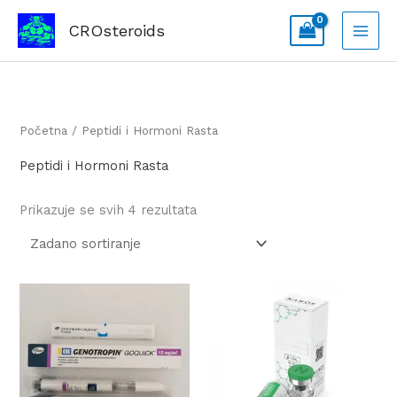
Skip
CROsteroids
to
content
Početna
/ Peptidi i Hormoni Rasta
Peptidi i Hormoni Rasta
Prikazuje se svih 4 rezultata