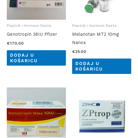
Peptidi i Hormoni Rasta
Peptidi i Hormoni Rasta
Genotropin 36IU Pfizer
Melanotan MT2 10mg
Nanox
€
170.00
€
35.00
DODAJ U
KOŠARICU
DODAJ U
KOŠARICU