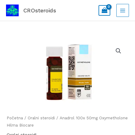
Skip
CROsteroids
to
content
Anadrol
100x
50mg
Oxymetholone
Hilma
Biocare
količina
Početna
/
Oralni steroidi
/ Anadrol 100x 50mg Oxymetholone
Hilma Biocare