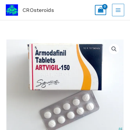
Skip
CROsteroids
to
content
Armodafinil
10x
150mg
Artvigil
količina