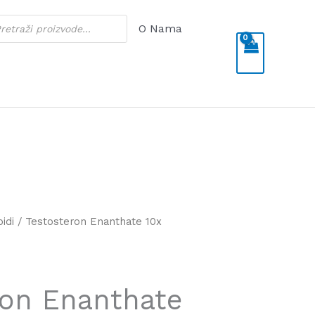
cts
O Nama
h
oidi
/ Testosteron Enanthate 10x
ron Enanthate