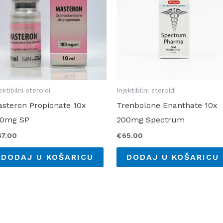
ektibilni steroidi
Injektibilni steroidi
steron Propionate 10x
Trenbolone Enanthate 10x
00mg SP
200mg Spectrum
47.00
€
65.00
DODAJ U KOŠARICU
DODAJ U KOŠARICU