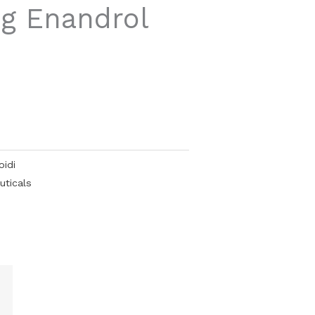
g Enandrol
oidi
ticals