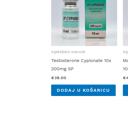
Injektibilni steroidi
Inj
Testosterone Cypionate 10x
Ma
200mg SP
1
€
38.00
€
DODAJ U KOŠARICU