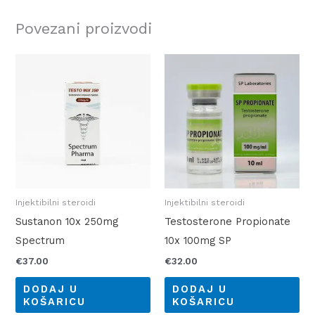
Povezani proizvodi
Injektibilni steroidi
Injektibilni steroidi
Sustanon 10x 250mg
Testosterone Propionate
Spectrum
10x 100mg SP
€
37.00
€
32.00
DODAJ U
DODAJ U
KOŠARICU
KOŠARICU