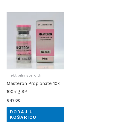
Injektibilni steroidi
Masteron Propionate 10x
100mg SP
€
47.00
DODAJ U
KOŠARICU