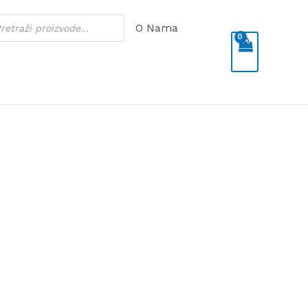
cts
O Nama
h