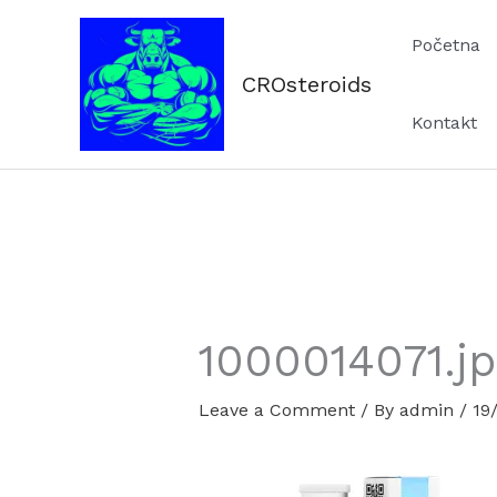
Skip
Početna
to
content
CROsteroids
Kontakt
1000014071.jp
Leave a Comment
/ By
admin
/
19