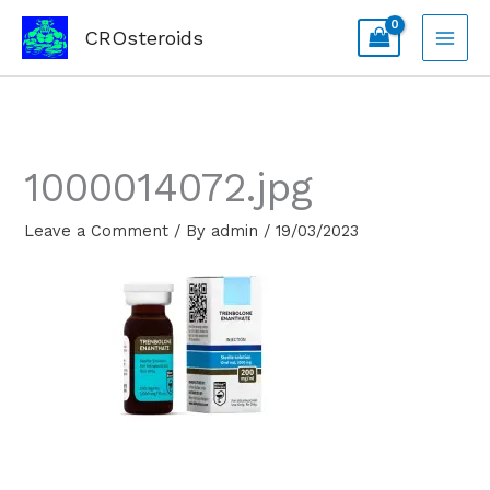
Skip
CROsteroids
to
content
1000014072.jpg
Leave a Comment
/ By
admin
/
19/03/2023