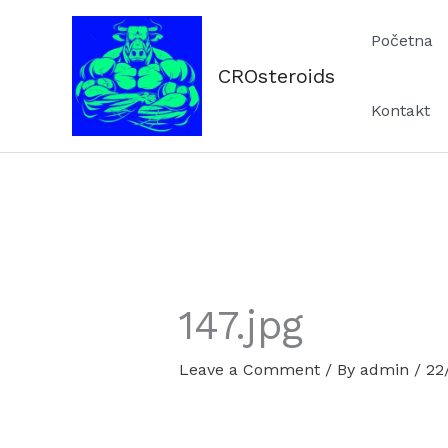
Skip
Početna
to
content
CROsteroids
Kontakt
147.jpg
Leave a Comment
/ By
admin
/
22