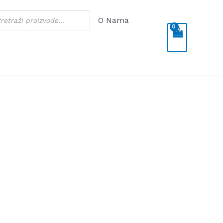
cts
O Nama
h