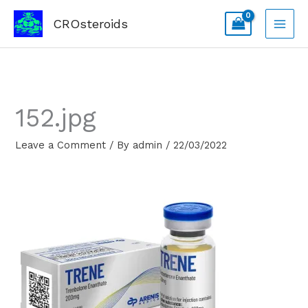
Skip
CROsteroids
to
content
152.jpg
Leave a Comment
/ By
admin
/
22/03/2022