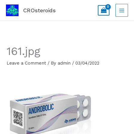
Skip
CROsteroids
to
content
161.jpg
Leave a Comment
/ By
admin
/
03/04/2022