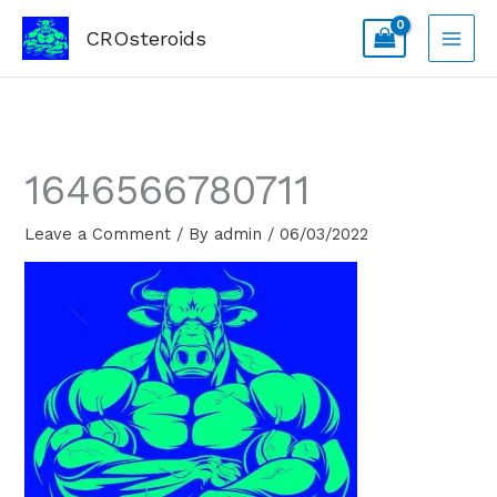
Skip
CROsteroids
to
content
1646566780711
Leave a Comment
/ By
admin
/
06/03/2022