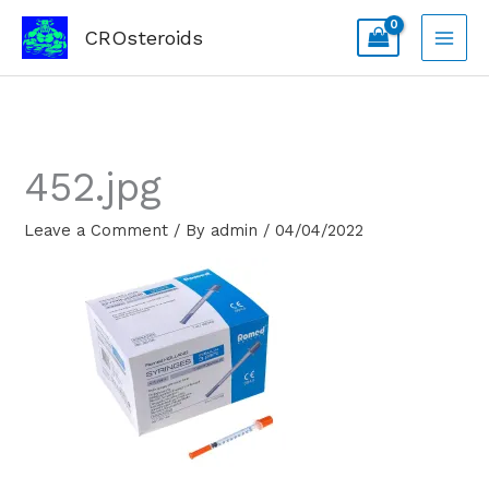
Skip
CROsteroids
to
content
452.jpg
Leave a Comment
/ By
admin
/
04/04/2022