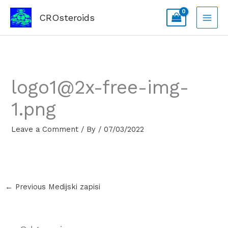
Skip
CROsteroids
to
content
logo1@2x-free-img-
1.png
Leave a Comment
/ By
/
07/03/2022
←
Previous Medijski zapisi