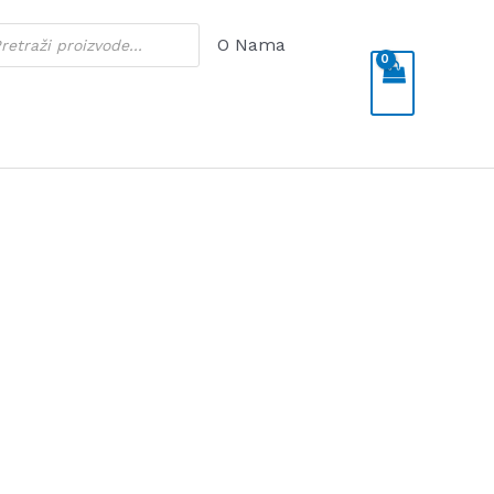
cts
O Nama
h