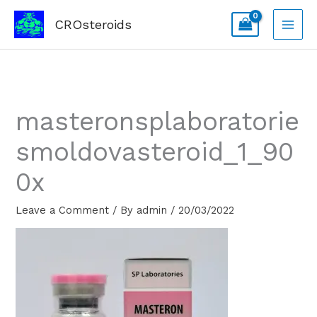
Skip
CROsteroids
to
content
masteronsplaboratorie
smoldovasteroid_1_90
0x
Leave a Comment
/ By
admin
/
20/03/2022