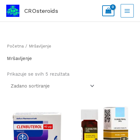
Skip
CROsteroids
to
content
Početna
/ Mršavljenje
Mršavljenje
Prikazuje se svih 5 rezultata