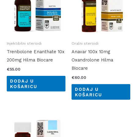
Injektibilni steroidi
Oralni steroidi
Trenbolone Enanthate 10x
Anavar 100x 10mg
200mg Hilma Biocare
Oxandrolone Hilma
Biocare
€
55.00
€
60.00
DODAJ U
KOŠARICU
DODAJ U
KOŠARICU