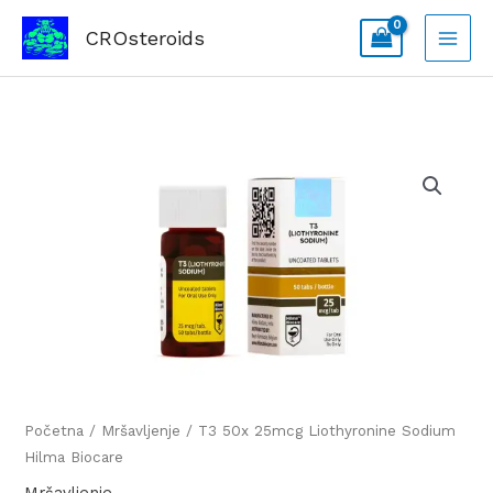
Skip
CROsteroids
to
content
T3
50x
25mcg
Liothyronine
Sodium
Hilma
Biocare
količina
Početna
/
Mršavljenje
/ T3 50x 25mcg Liothyronine Sodium
Hilma Biocare