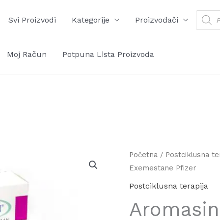
Produ
Svi Proizvodi
Kategorije
Proizvođači
searc
Moj Račun
Potpuna Lista Proizvoda
Aromasin
Početna
/
Postciklusna te
Exemestane Pfizer
30x
25mg
Postciklusna terapija
Exemestane
Aromasin
Pfizer