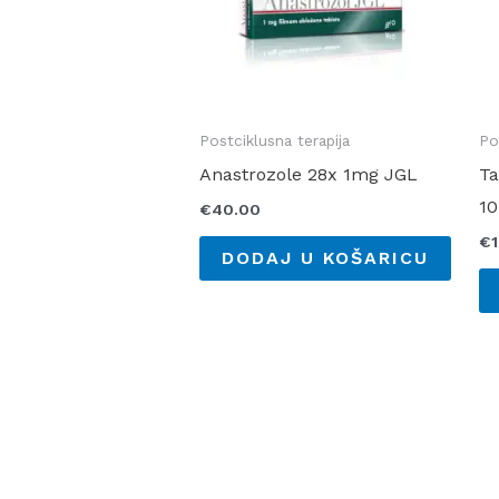
Postciklusna terapija
Po
Anastrozole 28x 1mg JGL
Ta
1
€
40.00
€
DODAJ U KOŠARICU