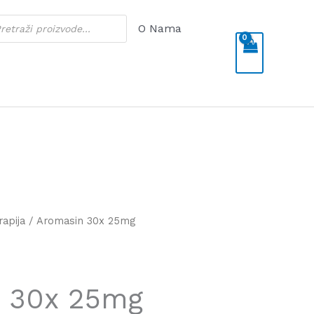
cts
O Nama
h
rapija
/ Aromasin 30x 25mg
 30x 25mg