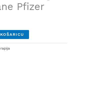
ne Pfizer
 KOŠARICU
rapija