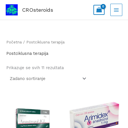
Skip
CROsteroids
to
content
Početna
/ Postciklusna terapija
Postciklusna terapija
Prikazuje se svih 11 rezultata