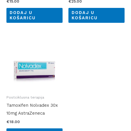
€
15.00
€
25.00
DODAJ U
DODAJ U
KOŠARICU
KOŠARICU
Postciklusna terapija
Tamoxifen Nolvadex 30x
10mg AstraZeneca
€
18.00