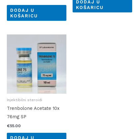
DODAJ U
KOŠARICU
DODAJ U
KOŠARICU
Injektibilni steroidi
Trenbolone Acetate 10x
76mg SP
€
55.00
DODAJ U