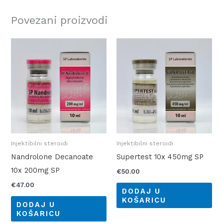
Povezani proizvodi
Injektibilni steroidi
Injektibilni steroidi
Nandrolone Decanoate
Supertest 10x 450mg SP
10x 200mg SP
€
50.00
€
47.00
DODAJ U
KOŠARICU
DODAJ U
KOŠARICU