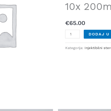
10x 200
količina
€
65.00
DODAJ U
Kategorija:
Injektibilni ster