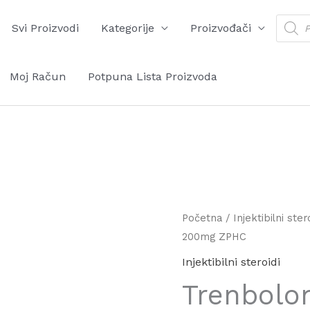
Produ
Svi Proizvodi
Kategorije
Proizvođači
searc
Moj Račun
Potpuna Lista Proizvoda
Trenbolone
Početna
/
Injektibilni ster
200mg ZPHC
Enanthate
10x
Injektibilni steroidi
200mg
Trenbolo
ZPHC