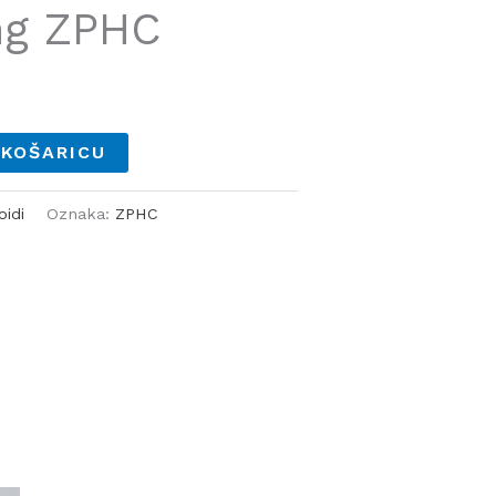
mg ZPHC
 KOŠARICU
oidi
Oznaka:
ZPHC