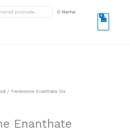
cts
O Nama
h
oidi
/ Trenbolone Enanthate 10x
ne Enanthate