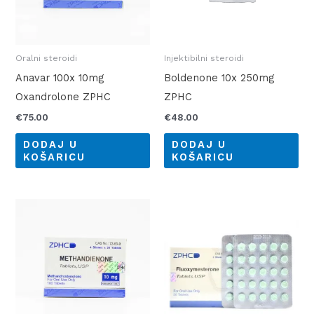
Oralni steroidi
Injektibilni steroidi
Anavar 100x 10mg
Boldenone 10x 250mg
Oxandrolone ZPHC
ZPHC
€
75.00
€
48.00
DODAJ U
DODAJ U
KOŠARICU
KOŠARICU