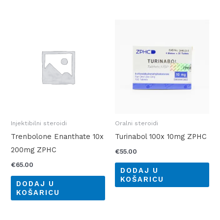
Injektibilni steroidi
Oralni steroidi
Trenbolone Enanthate 10x
Turinabol 100x 10mg ZPHC
200mg ZPHC
€
55.00
€
65.00
DODAJ U
KOŠARICU
DODAJ U
KOŠARICU