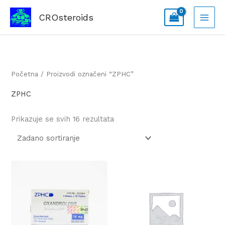
Skip
CROsteroids
to
content
Početna
/ Proizvodi označeni “ZPHC”
ZPHC
Prikazuje se svih 16 rezultata