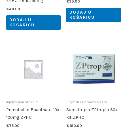
ZPHC 10ml 250mg
€
39.00
€
48.00
DODAJ U
KOŠARICU
DODAJ U
KOŠARICU
Injektibilni steroidi
Peptidi i Hormoni Rasta
Primobolan Enanthate 10x
Somatropin ZPtropin 80iu
100mg ZPHC
kit ZPHC
€
75.00
€
180.00