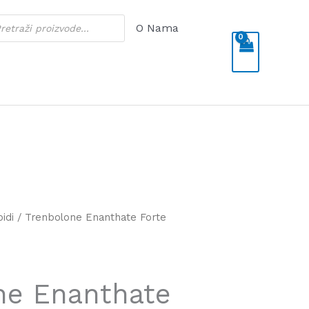
cts
O Nama
h
oidi
/ Trenbolone Enanthate Forte
ne Enanthate