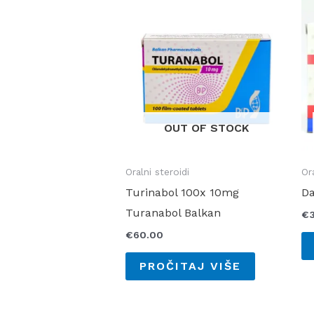
OUT OF STOCK
Oralni steroidi
Or
Turinabol 100x 10mg
Da
Turanabol Balkan
€
€
60.00
PROČITAJ VIŠE