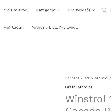
Produ
Svi Proizvodi
Kategorije
Proizvođači
searc
Moj Račun
Potpuna Lista Proizvoda
Winstrol
Početna
/
Oralni steroidi
/
100x
Oralni steroidi
10mg
Winstrol
Canada
Peptides
Canada P