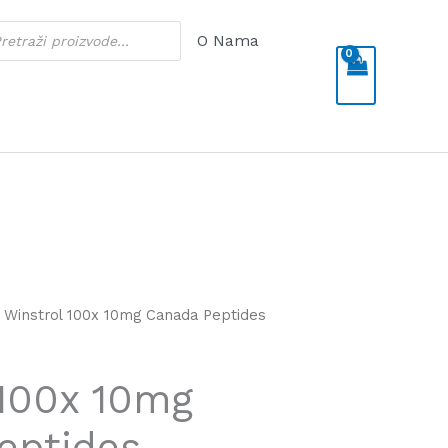
cts
O Nama
h
 Winstrol 100x 10mg Canada Peptides
 100x 10mg
eptides