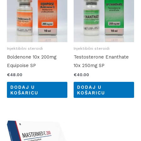
Injektibilni steroidi
Injektibilni steroidi
Boldenone 10x 200mg
Testosterone Enanthate
Equipoise SP
10x 250mg SP
€
48.00
€
40.00
DODAJ U
DODAJ U
KOŠARICU
KOŠARICU