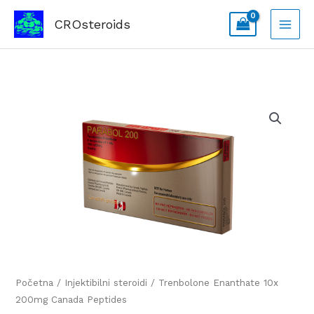
Skip
CROsteroids
to
content
Trenbolone
Enanthate
10x
200mg
Canada
Peptides
količina
Početna
/
Injektibilni steroidi
/ Trenbolone Enanthate 10x
200mg Canada Peptides