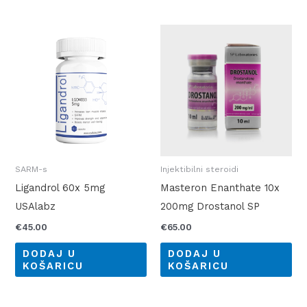
SARM-s
Injektibilni steroidi
Ligandrol 60x 5mg
Masteron Enanthate 10x
USAlabz
200mg Drostanol SP
€
45.00
€
65.00
DODAJ U
DODAJ U
KOŠARICU
KOŠARICU