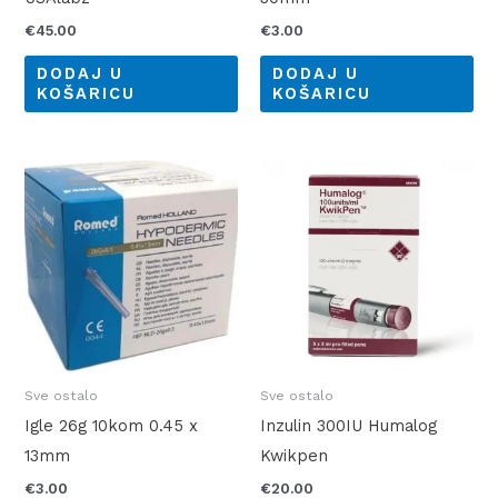
€
45.00
€
3.00
DODAJ U
DODAJ U
KOŠARICU
KOŠARICU
Sve ostalo
Sve ostalo
Igle 26g 10kom 0.45 x
Inzulin 300IU Humalog
13mm
Kwikpen
€
3.00
€
20.00