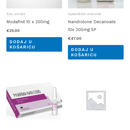
Sve ostalo
Injektibilni steroidi
Modafinil 10 x 200mg
Nandrolone Decanoate
10x 200mg SP
€
25.00
€
47.00
DODAJ U
KOŠARICU
DODAJ U
KOŠARICU