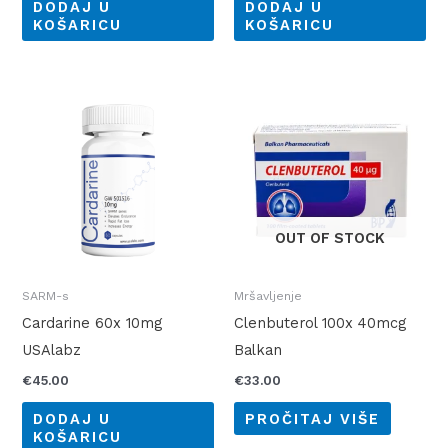
DODAJ U
DODAJ U
KOŠARICU
KOŠARICU
OUT OF STOCK
SARM-s
Mršavljenje
Cardarine 60x 10mg
Clenbuterol 100x 40mcg
USAlabz
Balkan
€
45.00
€
33.00
DODAJ U
PROČITAJ VIŠE
KOŠARICU