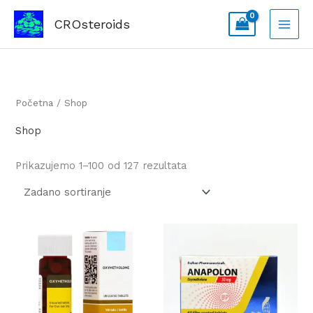
Skip
CROsteroids
to
content
Početna
/ Shop
Shop
Prikazujemo 1–100 od 127 rezultata