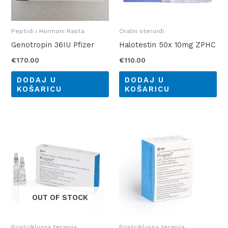
Peptidi i Hormoni Rasta
Oralni steroidi
Genotropin 36IU Pfizer
Halotestin 50x 10mg ZPHC
€
170.00
€
110.00
DODAJ U
DODAJ U
KOŠARICU
KOŠARICU
OUT OF STOCK
Postciklusna terapija
Postciklusna terapija