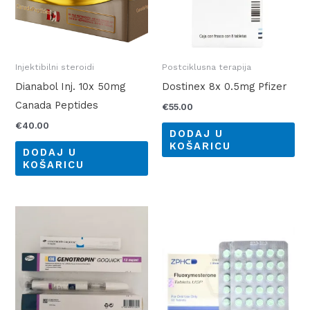
Injektibilni steroidi
Postciklusna terapija
Dianabol Inj. 10x 50mg
Dostinex 8x 0.5mg Pfizer
Canada Peptides
€
55.00
€
40.00
DODAJ U
KOŠARICU
DODAJ U
KOŠARICU