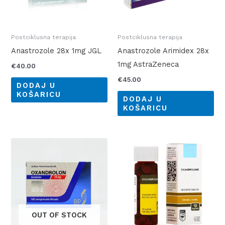
Postciklusna terapija
Postciklusna terapija
Anastrozole 28x 1mg JGL
Anastrozole Arimidex 28x
1mg AstraZeneca
€
40.00
€
45.00
DODAJ U
KOŠARICU
DODAJ U
KOŠARICU
OUT OF STOCK