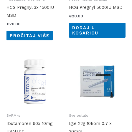
HCG Pregnyl 3x 1500IU
HCG Pregnyl 5000IU MSD
MSD
€
20.00
€
20.00
DODAJ U
KOŠARICU
PROČITAJ VIŠE
SARM-s
Sve ostalo
Ibutamoren 60x 10mg
Igle 22g 10kom 0.7 x
USAlabz
30mm