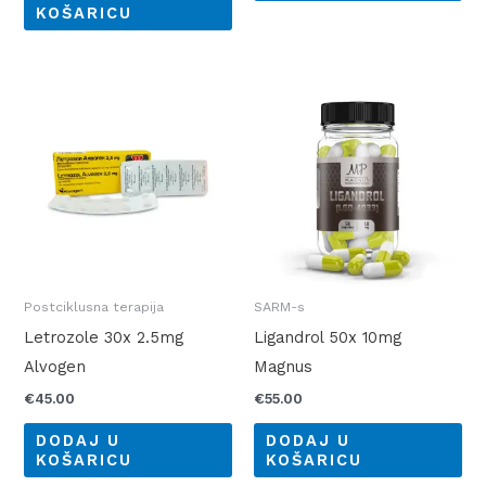
KOŠARICU
Postciklusna terapija
SARM-s
Letrozole 30x 2.5mg
Ligandrol 50x 10mg
Alvogen
Magnus
€
45.00
€
55.00
DODAJ U
DODAJ U
KOŠARICU
KOŠARICU