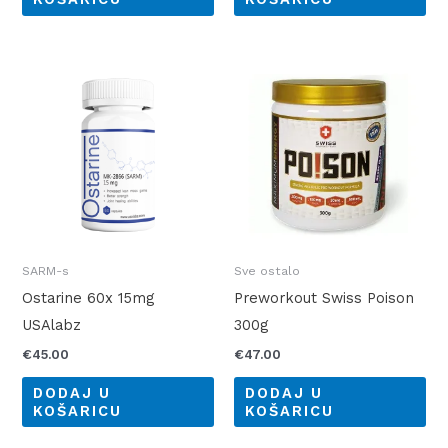
SARM-s
Sve ostalo
Ostarine 60x 15mg
Preworkout Swiss Poison
USAlabz
300g
€
45.00
€
47.00
DODAJ U
DODAJ U
KOŠARICU
KOŠARICU