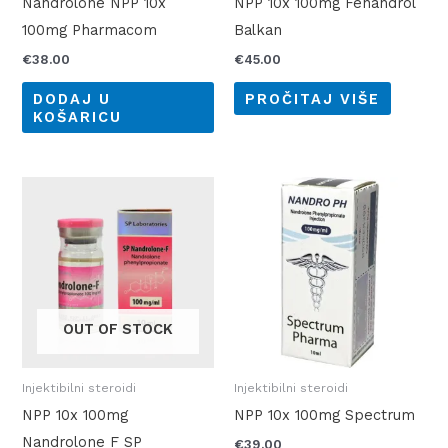
Nandrolone NPP 10x
NPP 10x 100mg Fenandrol
100mg Pharmacom
Balkan
€
38.00
€
45.00
DODAJ U
PROČITAJ VIŠE
KOŠARICU
OUT OF STOCK
Injektibilni steroidi
Injektibilni steroidi
NPP 10x 100mg
NPP 10x 100mg Spectrum
Nandrolone F SP
€
39.00