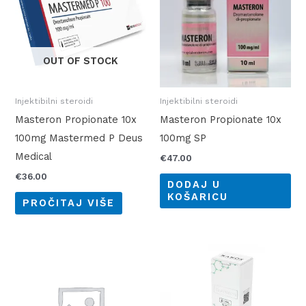
OUT OF STOCK
Injektibilni steroidi
Injektibilni steroidi
Masteron Propionate 10x
Masteron Propionate 10x
100mg Mastermed P Deus
100mg SP
Medical
€
47.00
€
36.00
DODAJ U
KOŠARICU
PROČITAJ VIŠE