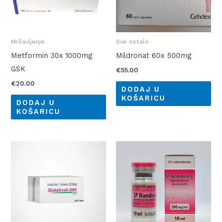
Mršavljenje
Sve ostalo
Metformin 30x 1000mg
Mildronat 60x 500mg
GSK
€
55.00
€
20.00
DODAJ U
KOŠARICU
DODAJ U
KOŠARICU