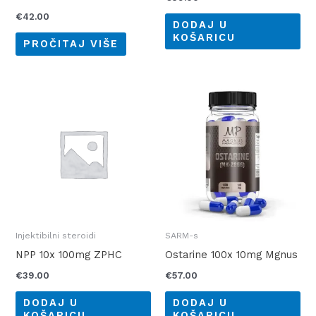
€
42.00
DODAJ U
KOŠARICU
PROČITAJ VIŠE
Injektibilni steroidi
SARM-s
NPP 10x 100mg ZPHC
Ostarine 100x 10mg Mgnus
€
39.00
€
57.00
DODAJ U
DODAJ U
KOŠARICU
KOŠARICU