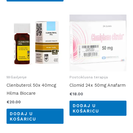
Mršavljenje
Postciklusna terapija
Clenbuterol 50x 40mcg
Clomid 24x 50mg Anafarm
Hilma Biocare
€
18.00
€
20.00
DODAJ U
KOŠARICU
DODAJ U
KOŠARICU