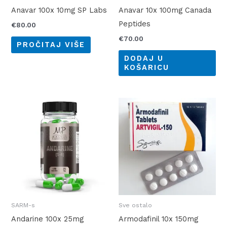
Anavar 100x 10mg SP Labs
Anavar 10x 100mg Canada
Peptides
€
80.00
€
70.00
PROČITAJ VIŠE
DODAJ U
KOŠARICU
SARM-s
Sve ostalo
Andarine 100x 25mg
Armodafinil 10x 150mg